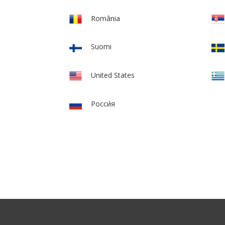
România
Suomi
United States
Росси́я