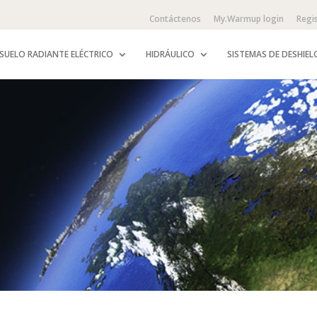
Contáctenos
My.Warmup login
Regi
SUELO RADIANTE ELÉCTRICO
HIDRÁULICO
SISTEMAS DE DESHIEL